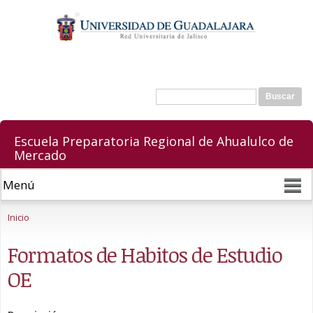
Pasar al
contenido
principal
Buscar
Formulario de búsqueda
Escuela Preparatoria Regional de Ahualulco de
Mercado
Se encuentra usted aquí
Inicio
Formatos de Habitos de Estudio
OE