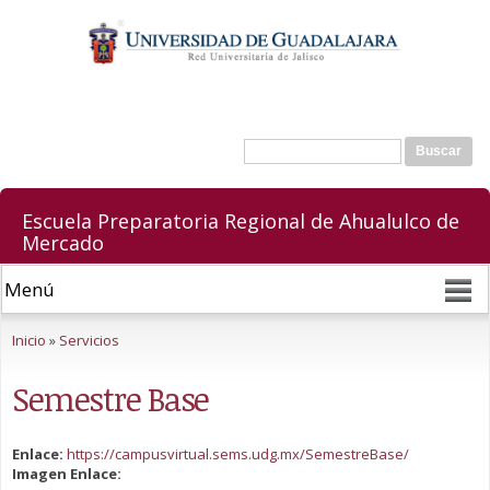
Pasar al
contenido
principal
Buscar
Formulario de búsqueda
Escuela Preparatoria Regional de Ahualulco de
Mercado
Se encuentra usted aquí
Inicio
»
Servicios
Semestre Base
Enlace:
https://campusvirtual.sems.udg.mx/SemestreBase/
Imagen Enlace: