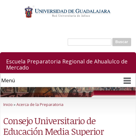
Pasar al
contenido
principal
Buscar
Formulario de búsqueda
Escuela Preparatoria Regional de Ahualulco de
Mercado
Se encuentra usted aquí
Inicio
»
Acerca de la Preparatoria
Consejo Universitario de
Educación Media Superior