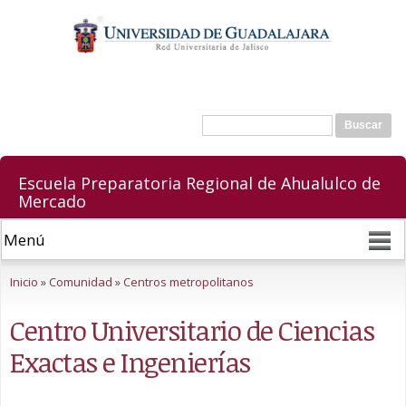
Pasar al
contenido
principal
Buscar
Formulario de búsqueda
Escuela Preparatoria Regional de Ahualulco de
Mercado
Se encuentra usted aquí
Inicio
»
Comunidad
»
Centros metropolitanos
Centro Universitario de Ciencias
Exactas e Ingenierías