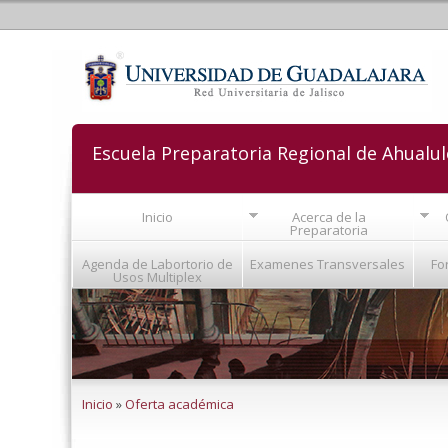
Escuela Preparatoria Regional de Ahualu
Inicio
Acerca de la
Preparatoria
Agenda de Labortorio de
Examenes Transversales
Fo
Usos Multiplex
Se encuentra usted aquí
Inicio
»
Oferta académica