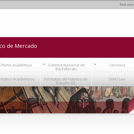
Red univ
Pasar al
contenido
principal
lco de Mercado
Oferta académica
Sistema Nacional de
Servicios
Bachillerato
rmatos Academicos
Formatos de Habitos de
SIIAU Leo
Estudio OE